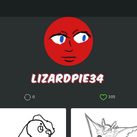
LIZARDPIE34
0
305