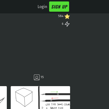
SIGN UP
Login
584
6
15