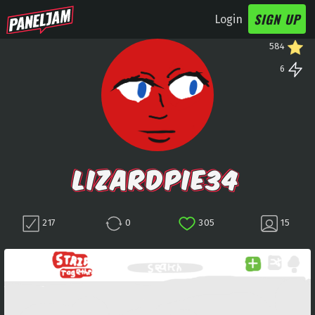
SIGN UP
Login
584
6
LIZARDPIE34
217
0
305
15